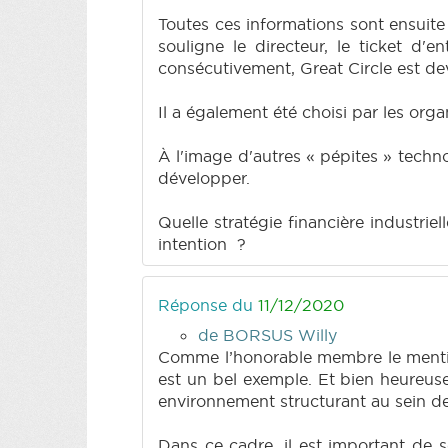
Toutes ces informations sont ensuite
souligne le directeur, le ticket d'
consécutivement, Great Circle est de
Il a également été choisi par les org
À l'image d'autres « pépites » techn
développer.
Quelle stratégie financière industri
intention ?
Réponse du
11/12/2020
de BORSUS Willy
Comme l’honorable membre le mention
est un bel exemple. Et bien heureuse
environnement structurant au sein de
Dans ce cadre, il est important de so