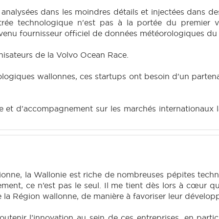
 analysées dans les moindres détails et injectées dans 
entrée technologique n'est pas à la portée du premier 
venu fournisseur officiel de données météorologiques du
anisateurs de la Volvo Ocean Race.
ologiques wallonnes, ces startups ont besoin d'un partena
elle et d'accompagnement sur les marchés internationaux 
ne, la Wallonie est riche de nombreuses pépites technol
ment, ce n’est pas le seul. Il me tient dès lors à cœur q
 la Région wallonne, de manière à favoriser leur développ
utenir l’innovation au sein de ces entreprises, en particul