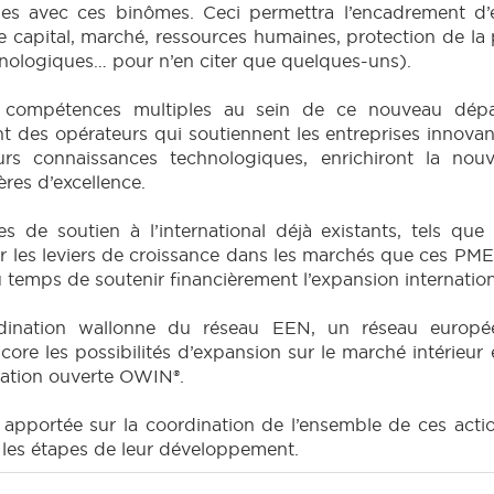
es avec ces binômes. Ceci permettra l’encadrement d’e
 capital, marché, ressources humaines, protection de la 
hnologiques… pour n’en citer que quelques-uns).
 compétences multiples au sein de ce nouveau départ
 des opérateurs qui soutiennent les entreprises innovant
eurs connaissances technologiques, enrichiront la nou
ères d’excellence.
 de soutien à l’international déjà existants, tels que
r les leviers de croissance dans les marchés que ces PME 
 du temps de soutenir financièrement l’expansion internatio
dination wallonne du réseau EEN, un réseau europé
 encore les possibilités d’expansion sur le marché intér
vation ouverte OWIN®.
ra apportée sur la coordination de l’ensemble de ces ac
s les étapes de leur développement.