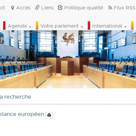
ct
Accès
Liens
Politique qualité
Flux RSS
Agenda
Votre parlement
International
la recherche
 relance européen