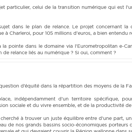
ojet particulier, celui de la transition numérique qui est 
sujet dans le plan de relance. Le projet concernant la
 à Charleroi, pour 105 millions d'euros, a bien entendu r
 la pointe dans le domaine via l'Eurometropolitan e-Cam
an de relance liés au numérique ? Si oui, comment ?
uestion d’équité dans la répartition des moyens de la Facil
 place, indépendamment d’un territoire spécifique, po
usion sociale et du vivre ensemble, et de la productivité 
herché à trouver un juste équilibre entre d’une part, u
eau de nos grands bassins socio-économiques porteurs de
ersale et qui devraient couvrir la Région wallonne dans 