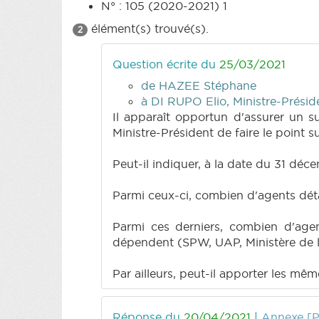
N° : 105 (2020-2021) 1
élément(s) trouvé(s).
2
Question écrite du
25/03/2021
de HAZEE Stéphane
à DI RUPO Elio, Ministre-Prési
Il apparaît opportun d'assurer un su
Ministre-Président de faire le point su
Peut-il indiquer, à la date du 31 déce
Parmi ceux-ci, combien d'agents dé
Parmi ces derniers, combien d'agen
dépendent (SPW, UAP, Ministère de la
Par ailleurs, peut-il apporter les m
Réponse du
20/04/2021
|
Annexe [