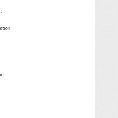
;
ation :
n :