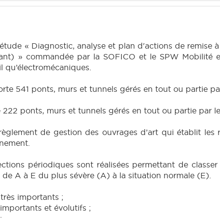
l’étude « Diagnostic, analyse et plan d'actions de remise
urant) » commandée par la SOFICO et le SPW Mobilité et
vil qu’électromécaniques.
rte 541 ponts, murs et tunnels gérés en tout ou partie p
222 ponts, murs et tunnels gérés en tout ou partie par 
èglement de gestion des ouvrages d’art qui établit les r
ènement.
tions périodiques sont réalisées permettant de classer l
de A à E du plus sévère (A) à la situation normale (E).
très importants ;
mportants et évolutifs ;
;