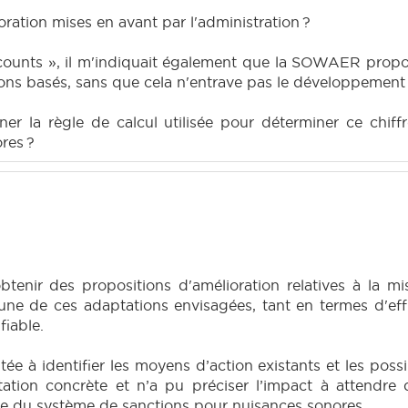
oration mises en avant par l'administration ?
a counts », il m'indiquait également que la SOWAER prop
ions basés, sans que cela n'entrave pas le développement 
ner la règle de calcul utilisée pour déterminer ce chi
res ?
 d’obtenir des propositions d'amélioration relatives à la
cune de ces adaptations envisagées, tant en termes d'eff
fiable.
tée à identifier les moyens d’action existants et les poss
ation concrète et n’a pu préciser l’impact à attendre
le du système de sanctions pour nuisances sonores.