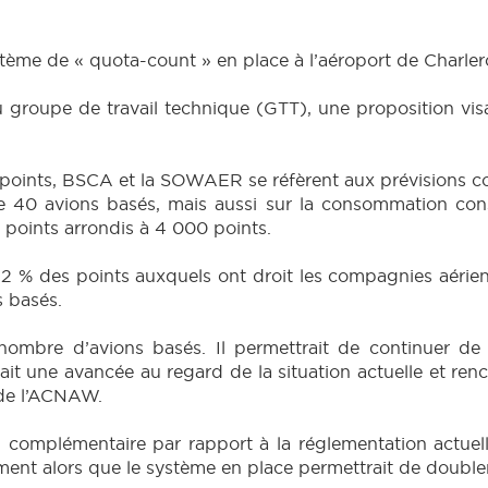
tème de « quota-count » en place à l’aéroport de Charlero
oupe de travail technique (GTT), une proposition visan
points, BSCA et la SOWAER se réfèrent aux prévisions con
de 40 avions basés, mais aussi sur la consommation con
0 points arrondis à 4 000 points.
% des points auxquels ont droit les compagnies aérienn
 basés.
ombre d’avions basés. Il permettrait de continuer de d
ait une avancée au regard de la situation actuelle et renco
 de l’ACNAW.
n complémentaire par rapport à la réglementation actuell
ement alors que le système en place permettrait de double