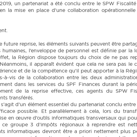
2019, un partenariat a été conclu entre le SPW Fiscalité
en la mise en place d’une collaboration opérationnelle 
ent.
ne future reprise, les éléments suivants peuvent être partag
s humaines, l’enveloppe de personnel est définie par la 
 effet, la Région dispose toujours du choix de ne pas re
. Néanmoins, il apparaît évident que cela ne sera pas le 
ience et de la compétence qu’il peut apporter à la Région.
s-à-vis de la collaboration entre les deux administrat
ment dans les services du SPF Finances durant la pério
 moment de la reprise effective, ces agents du SPW Fi
nts transférés.
l s’agit d’un élément essentiel du partenariat conclu entr
icace possible. Et parallèlement à cela, lors du trans
 mise en œuvre d’outils informatiques transversaux qui pou
ue ce groupe 3 d’impôts régionaux à reprendre est n
s informatiques devront être a priori nettement plus p