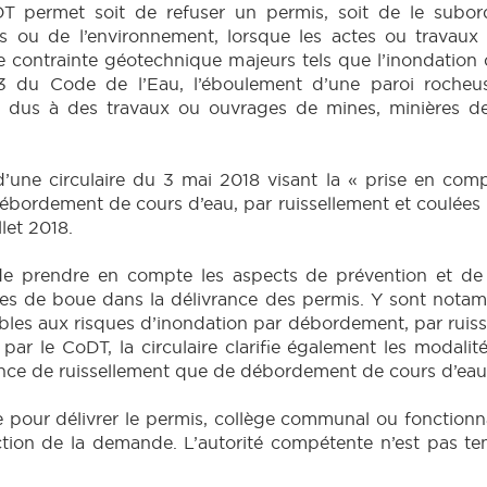
CoDT permet soit de refuser un permis, soit de le subo
s ou de l’environnement, lorsque les actes ou travaux
e contrainte géotechnique majeurs tels que l’inondation 
3 du Code de l’Eau, l’éboulement d’une paroi rocheuse,
s dus à des travaux ou ouvrages de mines, minières de 
ce d’une circulaire du 3 mai 2018 visant la « prise en co
débordement de cours d’eau, par ruissellement et coulées
llet 2018.
de prendre en compte les aspects de prévention et de l
es de boue dans la délivrance des permis. Y sont notamm
ibles aux risques d’inondation par débordement, par ruis
 par le CoDT, la circulaire clarifie également les moda
sence de ruissellement que de débordement de cours d’eau
te pour délivrer le permis, collège communal ou fonction
ruction de la demande. L’autorité compétente n’est pas te