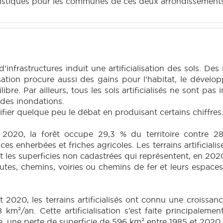
atistiques pour les communes de ces deux arrondissement
infrastructures induit une artificialisation des sols. Des
lisation procure aussi des gains pour l’habitat, le dévelop
re. Par ailleurs, tous les sols artificialisés ne sont pas
des inondations.
arifier quelque peu le débat en produisant certains chiffres
2020, la forêt occupe 29,3 % du territoire contre 28,
s enherbées et friches agricoles. Les terrains artificialis
lut les superficies non cadastrées qui représentent, en 2020
utes, chemins, voiries ou chemins de fer et leurs espaces
t 2020, les terrains artificialisés ont connu une croissa
 km²/an. Cette artificialisation s’est faite principaleme
e, une perte de superficie de 596 km² entre 1985 et 2020 