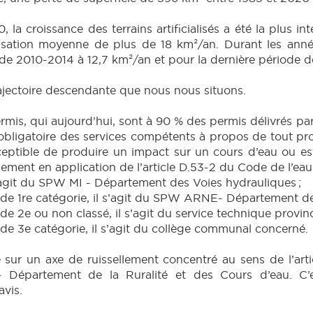
la croissance des terrains artificialisés a été la plus int
isation moyenne de plus de 18 km²/an. Durant les années
ode 2010-2014 à 12,7 km²/an et pour la dernière période d
ajectoire descendante que nous nous situons.
mis, qui aujourd’hui, sont à 90 % des permis délivrés par
ligatoire des services compétents à propos de tout proje
sceptible de produire un impact sur un cours d’eau ou es
ment en application de l’article D.53-2 du Code de l’eau
s’agit du SPW MI - Département des Voies hydrauliques ;
de 1re catégorie, il s’agit du SPW ARNE- Département de l
e 2e ou non classé, il s’agit du service technique provinci
de 3e catégorie, il s’agit du collège communal concerné.
é sur un axe de ruissellement concentré au sens de l’arti
Département de la Ruralité et des Cours d’eau. C’e
avis.