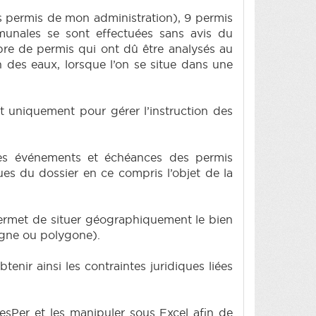
es permis de mon administration), 9 permis
unales se sont effectuées sans avis du
re de permis qui ont dû être analysés au
n des eaux, lorsque l’on se situe dans une
ent uniquement pour gérer l’instruction des
 des événements et échéances des permis
es du dossier en ce compris l’objet de la
ermet de situer géographiquement le bien
ligne ou polygone).
enir ainsi les contraintes juridiques liées
GesPer et les manipuler sous Excel afin de