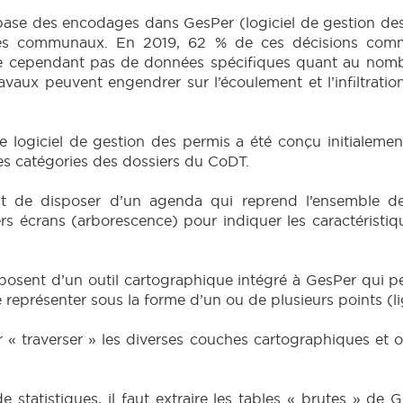
la base des encodages dans GesPer (logiciel de gestion d
èges communaux. En 2019, 62 % de ces décisions comm
se cependant pas de données spécifiques quant au nomb
aux peuvent engendrer sur l’écoulement et l’infiltratio
e le logiciel de gestion des permis a été conçu initialem
s catégories des dossiers du CoDT.
tant de disposer d’un agenda qui reprend l’ensemble
s écrans (arborescence) pour indiquer les caractéristiqu
osent d’un outil cartographique intégré à GesPer qui p
le représenter sous la forme d’un ou de plusieurs points (
r « traverser » les diverses couches cartographiques et obt
 statistiques, il faut extraire les tables « brutes » de 