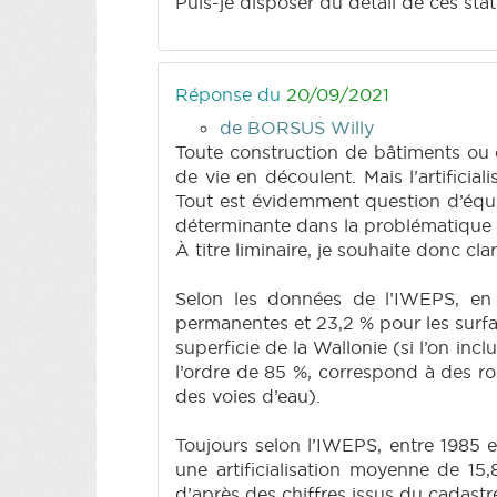
Puis-je disposer du détail de ces st
Réponse du
20/09/2021
de BORSUS Willy
Toute construction de bâtiments ou d’
de vie en découlent. Mais l’artificia
Tout est évidemment question d’équilib
déterminante dans la problématique 
À titre liminaire, je souhaite donc cl
Selon les données de l’IWEPS, en 
permanentes et 23,2 % pour les surface
superficie de la Wallonie (si l’on inc
l’ordre de 85 %, correspond à des ro
des voies d’eau).
Toujours selon l’IWEPS, entre 1985 e
une artificialisation moyenne de 15,8
d’après des chiffres issus du cadastr