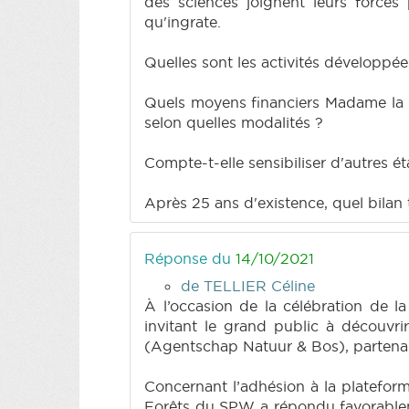
des sciences joignent leurs forces
qu'ingrate.
Quelles sont les activités développée
Quels moyens financiers Madame la Mi
selon quelles modalités ?
Compte-t-elle sensibiliser d'autres é
Après 25 ans d'existence, quel bilan 
Réponse du
14/10/2021
de TELLIER Céline
À l’occasion de la célébration de la
invitant le grand public à découvri
(Agentschap Natuur & Bos), partenair
Concernant l’adhésion à la plateform
Forêts du SPW a répondu favorablemen