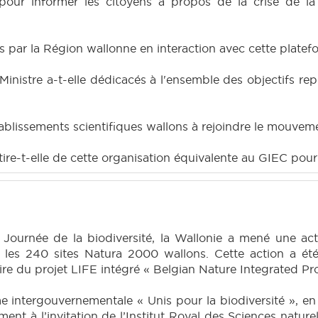
 pour informer les citoyens à propos de la crise de la
s par la Région wallonne en interaction avec cette platefo
nistre a-t-elle dédicacés à l'ensemble des objectifs repr
tablissements scientifiques wallons à rejoindre le mouveme
tire-t-elle de cette organisation équivalente au GIEC pour 
 Journée de la biodiversité, la Wallonie a mené une acti
r les 240 sites Natura 2000 wallons. Cette action a ét
e du projet LIFE intégré « Belgian Nature Integrated Pro
e intergouvernementale « Unis pour la biodiversité », e
t à l’invitation de l’Institut Royal des Sciences nature