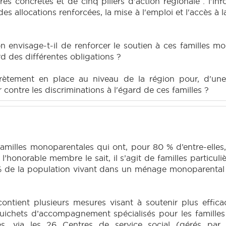
es concrètes et de cinq piliers d'action régionale : l'info
es allocations renforcées, la mise à l'emploi et l'accès à l
 envisage-t-il de renforcer le soutien à ces familles m
 des différentes obligations ?
tement en place au niveau de la région pour, d'une pa
 contre les discriminations à l'égard de ces familles ?
amilles monoparentales qui ont, pour 80 % d’entre-elles
’honorable membre le sait, il s’agit de familles particuli
% de la population vivant dans un ménage monoparental d
ontient plusieurs mesures visant à soutenir plus effic
guichets d’accompagnement spécialisés pour les familles
ales, via les 26 Centres de service social (gérés p