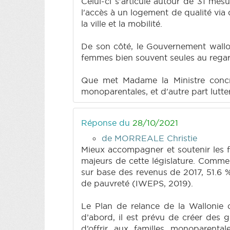
Celui-ci s'articule autour de 31 mesur
l'accès à un logement de qualité via d
la ville et la mobilité.
De son côté, le Gouvernement wallon
femmes bien souvent seules au regard
Que met Madame la Ministre concrè
monoparentales, et d'autre part lutter
Réponse du
28/10/2021
de MORREALE Christie
Mieux accompagner et soutenir les f
majeurs de cette législature. Comme l
sur base des revenus de 2017, 51.6 
de pauvreté (IWEPS, 2019).
Le Plan de relance de la Wallonie c
d’abord, il est prévu de créer des 
d’offrir aux familles monoparent