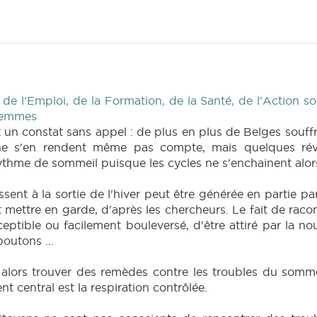
e l'Emploi, de la Formation, de la Santé, de l'Action soc
 femmes
it un constat sans appel : de plus en plus de Belges souf
e s'en rendent même pas compte, mais quelques révei
thme de sommeil puisque les cycles ne s'enchainent alors
essent à la sortie de l'hiver peut être générée en partie p
t mettre en garde, d'après les chercheurs. Le fait de raco
eptible ou facilement bouleversé, d'être attiré par la no
 boutons …
it alors trouver des remèdes contre les troubles du som
t central est la respiration contrôlée.