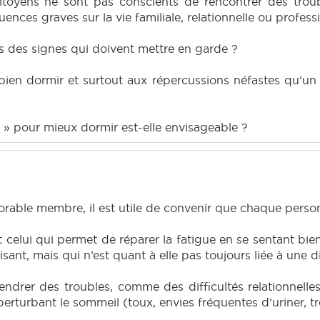
itoyens ne sont pas conscients de rencontrer des trou
ces graves sur la vie familiale, relationnelle ou profess
 des signes qui doivent mettre en garde ?
 de bien dormir et surtout aux répercussions néfastes qu
 » pour mieux dormir est-elle envisageable ?
orable membre, il est utile de convenir que chaque person
t celui qui permet de réparer la fatigue en se sentant bi
isant, mais qui n’est quant à elle pas toujours liée à une
drer des troubles, comme des difficultés relationnelles
erturbant le sommeil (toux, envies fréquentes d’uriner, tr