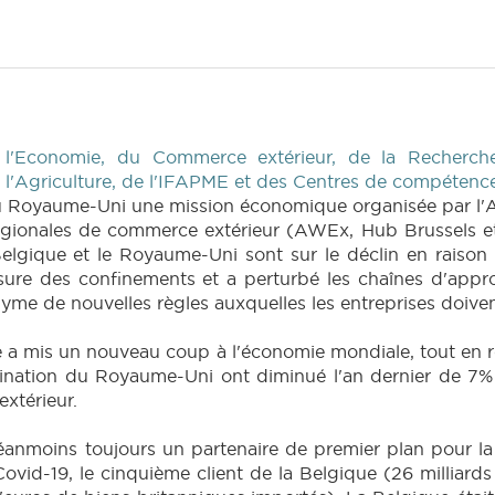
 l'Economie, du Commerce extérieur, de la Recherche
e l'Agriculture, de l'IFAPME et des Centres de compétenc
 au Royaume-Uni une mission économique organisée par l'
régionales de commerce extérieur (AWEx, Hub Brussels et 
Belgique et le Royaume-Uni sont sur le déclin en raison
sure des confinements et a perturbé les chaînes d'appr
yme de nouvelles règles auxquelles les entreprises doiven
ne a mis un nouveau coup à l'économie mondiale, tout en res
stination du Royaume-Uni ont diminué l'an dernier de 7% 
xtérieur.
éanmoins toujours un partenaire de premier plan pour la
vid-19, le cinquième client de la Belgique (26 milliard