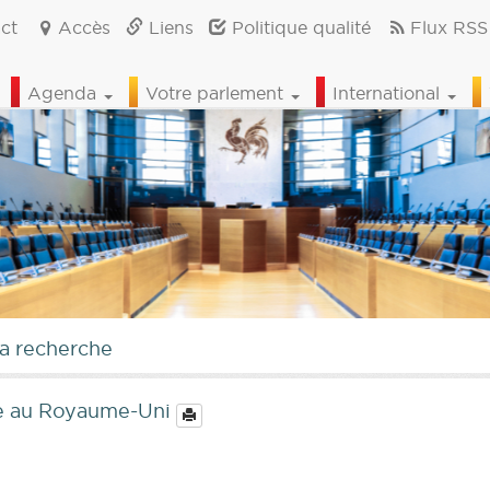
ct
Accès
Liens
Politique qualité
Flux RSS
Agenda
Votre parlement
International
la recherche
ue au Royaume-Uni