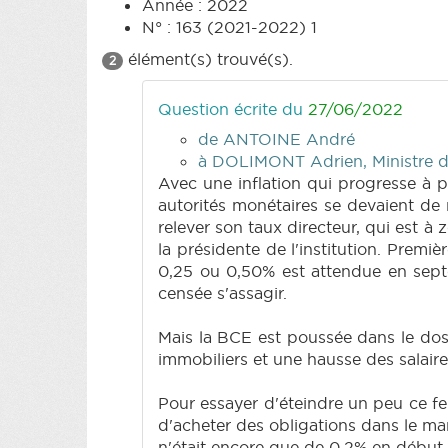
Année : 2022
N° : 163 (2021-2022) 1
élément(s) trouvé(s).
2
Question écrite du
27/06/2022
de ANTOINE André
à DOLIMONT Adrien, Ministre du
Avec une inflation qui progresse à p
autorités monétaires se devaient de 
relever son taux directeur, qui est à 
la présidente de l'institution. Premi
0,25 ou 0,50% est attendue en septem
censée s'assagir.
Mais la BCE est poussée dans le dos 
immobiliers et une hausse des salair
Pour essayer d'éteindre un peu ce feu 
d'acheter des obligations dans le marc
n'était encore que de 0,2% en début