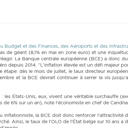
 Budget et des Finances, des Aéroports et des Infrastru
as de géant (8,1% en mai en zone euro) et une inquiétud
réagir. La Banque centrale européenne (BCE) a donc durci 
zéro depuis 2014. “L'inflation élevée est un défi majeur p
ère étape: dès le mois de juillet, le taux directeur europé
bre et la BCE devrait continuer à serrer la vis jusqu'a
: les États-Unis, eux, vivent une véritable surchauffe (
es de 6% sur un an), note l'économiste en chef de Candri
inflationniste, la BCE doit donc renforcer l'attractivité d
hé. Ainsi, le taux de l'OLO de l'État belge sur 10 ans a d
 d'année.