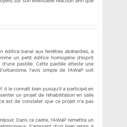
citoyens sur son éventuelle réaction afin que
un édifice banal aux fenêtres abâtardies, à
 comme un petit édifice homogène d’esprit
d’une pastille. Cette pastille atteste une
’urbanisme, l’avis simple de l’AWaP soit
Il le connaît bien puisqu’il a participé en
nter un projet de réhabilitation en salle
ce est de constater que ce projet n’a pas
réjouir. Dans ce cadre, l’AWaP remettra un
patrimoniaux. S’agissant d’un bien repris à