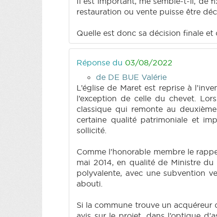
Il est important, me semble-t-il, de f
restauration ou vente puisse être déc
Quelle est donc sa décision finale et
Réponse du
03/08/2022
de DE BUE Valérie
L’église de Maret est reprise à l’in
l’exception de celle du chevet. Lor
classique qui remonte au deuxième ti
certaine qualité patrimoniale et i
sollicité.
Comme l’honorable membre le rappelle 
mai 2014, en qualité de Ministre du
polyvalente, avec une subvention ve
abouti.
Si la commune trouve un acquéreur qu
avis sur le projet, dans l’optique d