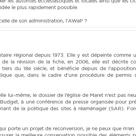
ixer les autorités ecclésiastiques et locales ainsi que les 
idée le plus rapidement possible.
 celle de son administration, l'AWaP ?
ventaire régional depuis 1973. Elle y est dépeinte comme 
s de la révision de la fiche, en 2006, elle est décrite
ers du 18e siècle, et bénéficie depuis de l’apposition 
mplique que, dans le cadre d’une procédure de permis d
lui-même, le dossier de l’église de Maret n’est pas neuf. 
 Budget, à une conférence de presse organisée pour prése
nant de la politique des sites à réaménager (SAR). For
i porte un projet de reconversion, je ne peux que m’en 
’assurer la meilleure conservation possible des éléments 