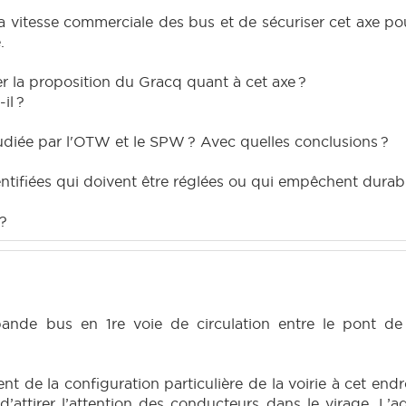
 vitesse commerciale des bus et de sécuriser cet axe po
.
er la proposition du Gracq quant à cet axe ?
il ?
tudiée par l'OTW et le SPW ? Avec quelles conclusions ?
identifiées qui doivent être réglées ou qui empêchent durab
 ?
bande bus en 1re voie de circulation entre le pont d
t de la configuration particulière de la voirie à cet endr
’attirer l’attention des conducteurs dans le virage. L’