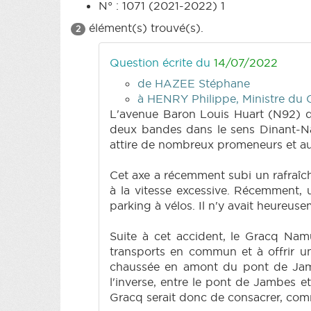
N° : 1071 (2021-2022) 1
élément(s) trouvé(s).
2
Question écrite du
14/07/2022
de HAZEE Stéphane
à HENRY Philippe, Ministre du Cl
L'avenue Baron Louis Huart (N92) 
deux bandes dans le sens Dinant-Na
attire de nombreux promeneurs et au
Cet axe a récemment subi un rafraîc
à la vitesse excessive. Récemment, un
parking à vélos. Il n'y avait heureus
Suite à cet accident, le Gracq Nam
transports en commun et à offrir un
chaussée en amont du pont de Jambe
l'inverse, entre le pont de Jambes e
Gracq serait donc de consacrer, com