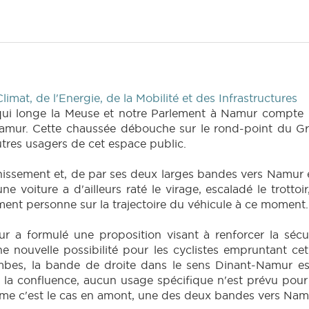
imat, de l'Energie, de la Mobilité et des Infrastructures
qui longe la Meuse et notre Parlement à Namur compte
mur. Cette chaussée débouche sur le rond-point du Gro
tres usagers de cet espace public.
hissement et, de par ses deux larges bandes vers Namur e
e voiture a d'ailleurs raté le virage, escaladé le trottoi
ement personne sur la trajectoire du véhicule à ce moment.
ur a formulé une proposition visant à renforcer la sé
e nouvelle possibilité pour les cyclistes empruntant cet
s, la bande de droite dans le sens Dinant-Namur est r
t la confluence, aucun usage spécifique n'est prévu pour
me c'est le cas en amont, une des deux bandes vers Namur