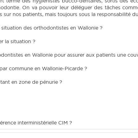
rt terme des hygiénistes bucco-dentaires, sortis des écol
thodontie. On va pouvoir leur déléguer des tâches comme
s sur nos patients, mais toujours sous la responsabilité du
 situation des orthodontistes en Wallonie ?
r la situation ?
dontistes en Wallonie pour assurer aux patients une couv
s par commune en Wallonie-Picarde ?
itant en zone de pénurie ?
rence interministérielle CIM ?