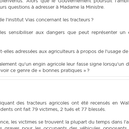
 bienvenus. Alors que le Gouvernement poursuit l'ambit
eurs questions à adresser à Madame la Ministre.
 l'institut Vias concernant les tracteurs ?
es sensibiliser aux dangers que peut représenter un en
elles adressées aux agriculteurs à propos de l'usage de l
lement qu'un engin agricole leur fasse signe lorsqu'un 
voir ce genre de « bonnes pratiques » ?
iquant des tracteurs agricoles ont été recensés en Wall
dents ont fait 79 victimes, 2 tués et 77 blessés.
nce, les victimes se trouvent la plupart du temps dans l’
plus graves pour les occupants des véhicules opposant