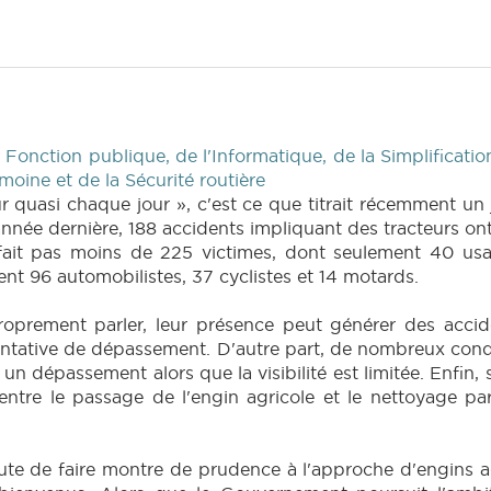
 Fonction publique, de l'Informatique, de la Simplificatio
moine et de la Sécurité routière
r quasi chaque jour », c'est ce que titrait récemment un 
, l'année dernière, 188 accidents impliquant des tracteurs 
fait pas moins de 225 victimes, dont seulement 40 usag
ient 96 automobilistes, 37 cyclistes et 14 motards.
proprement parler, leur présence peut générer des accide
entative de dépassement. D'autre part, de nombreux condu
n dépassement alors que la visibilité est limitée. Enfin, s
ntre le passage de l'engin agricole et le nettoyage par 
route de faire montre de prudence à l'approche d'engins a