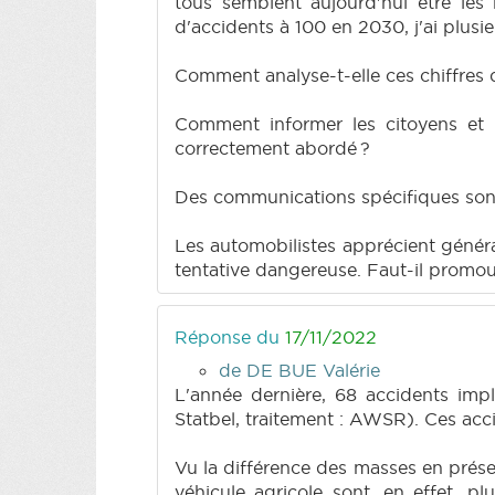
tous semblent aujourd'hui être les
d'accidents à 100 en 2030, j'ai plusi
Comment analyse-t-elle ces chiffres de
Comment informer les citoyens et l
correctement abordé ?
Des communications spécifiques sont-
Les automobilistes apprécient généra
tentative dangereuse. Faut-il promou
Réponse du
17/11/2022
de DE BUE Valérie
L'année dernière, 68 accidents impl
Statbel, traitement : AWSR). Ces acci
Vu la différence des masses en prése
véhicule agricole sont, en effet, 