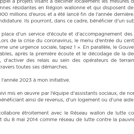
ppel à projets visant à décliner localement les mesures d
sonnes résidantes en Région wallonne et qui disposent de 
0 millions d’euros et a été lancé fin de l’année dernière
ndidature. Ils pourront, dans ce cadre, bénéficier d’un
en place d’un service d’écoute et d’accompagnement des 
Lors de la crise du coronavirus, le menu d’entrée du cent
ne une urgence sociale, tapez 1 ». En parallèle, le Gouv
pables, après la première écoute et le décodage de la 
d’activer des relais au sein des opérateurs de terrain i
travers toutes ses démarches.
 l’année 2023 à mon initiative.
suivi mis en œuvre par l’équipe d’assistants sociaux, de 
 bénéficiant ainsi de revenus, d’un logement ou d’une aid
labore étroitement avec le Réseau wallon de lutte cont
 du 8 mai 2014 comme réseau de lutte contre la pauvret