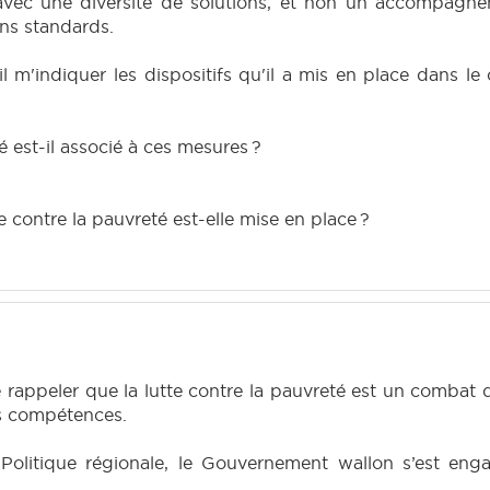
vec une diversité de solutions, et non un accompagnem
ons standards.
l m'indiquer les dispositifs qu'il a mis en place dans le 
té est-il associé à ces mesures ?
e contre la pauvreté est-elle mise en place ?
e rappeler que la lutte contre la pauvreté est un combat 
s compétences.
olitique régionale, le Gouvernement wallon s’est enga