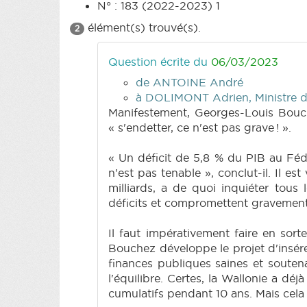
N° : 183 (2022-2023) 1
élément(s) trouvé(s).
2
Question écrite du
06/03/2023
de ANTOINE André
à DOLIMONT Adrien, Ministre du
Manifestement, Georges-Louis Bouche
« s'endetter, ce n'est pas grave ! ».
« Un déficit de 5,8 % du PIB au Féd
n'est pas tenable », conclut-il. Il e
milliards, a de quoi inquiéter tous 
déficits et compromettent gravement 
Il faut impérativement faire en sor
Bouchez développe le projet d'insére
finances publiques saines et soutena
l'équilibre. Certes, la Wallonie a d
cumulatifs pendant 10 ans. Mais cela