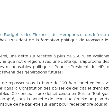
 Budget et des Finances, des Aéroports et des Infrastru
z, Président de la formation politique de Monsieur le 
éral, une dette sur recettes à plus de 250 % en Walloni
st vrai que notre région, avec une dette qui s'approche d
les responsables politiques. Pour le Président du MR, d
l'avenir des générations futures !
te de repasser sous la barre de 100 % d'endettement av
r dans la Constitution des balises de déficits et d'ende
bles. Ce concept zéro déficit existe en Suisse. Tout go
éjà adopté, sous la houlette de Jean-Luc Crucke un plan d
 risque de ne pas être suffisant pour redescendre sous la