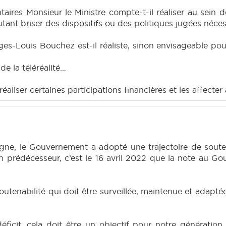
res Monsieur le Ministre compte-t-il réaliser au sein de
nt briser des dispositifs ou des politiques jugées néces
rges-Louis Bouchez est-il réaliste, sinon envisageable po
de la téléréalité…
éaliser certaines participations financières et les affec
, le Gouvernement a adopté une trajectoire de soutenabi
prédécesseur, c’est le 16 avril 2022 que la note au Gou
soutenabilité qui doit être surveillée, maintenue et adaptée
déficit, cela doit être un objectif pour notre génératio