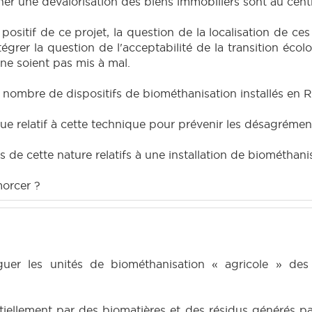
îner une dévalorisation des biens immobiliers sont au cen
ositif de ce projet, la question de la localisation de ces 
tégrer la question de l'acceptabilité de la transition éc
ne soient pas mis à mal.
 nombre de dispositifs de biométhanisation installés en 
ique relatif à cette technique pour prévenir les désagrémen
s de cette nature relatifs à une installation de biométhani
morcer ?
nguer les unités de biométhanisation « agricole » de
iellement par des biomatières et des résidus générés par 