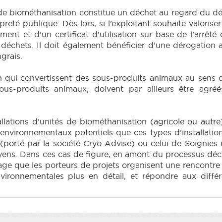
s de biométhanisation constitue un déchet au regard du dé
opreté publique. Dès lors, si l’exploitant souhaite valorise
ement et d’un certificat d'utilisation sur base de l’arr
ns déchets. Il doit également bénéficier d’une dérogation
ngrais.
on qui convertissent des sous-produits animaux au sens
sous-produits animaux, doivent par ailleurs être agré
tallations d’unités de biométhanisation (agricole ou autr
 environnementaux potentiels que ces types d’installatio
porté par la société Cryo Advise) ou celui de Soignies (p
toyens. Dans ces cas de figure, en amont du processus déc
sage que les porteurs de projets organisent une rencontre 
nvironnementales plus en détail, et répondre aux diffé