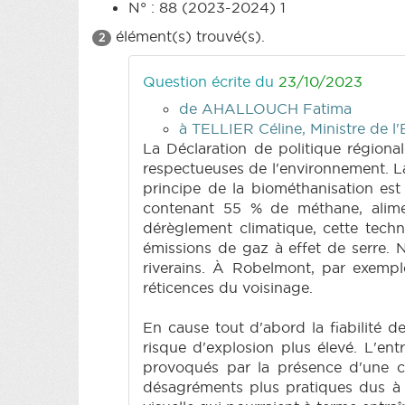
N° : 88 (2023-2024) 1
élément(s) trouvé(s).
2
Question écrite du
23/10/2023
de AHALLOUCH Fatima
à TELLIER Céline, Ministre de l'
La Déclaration de politique régiona
respectueuses de l'environnement. La
principe de la biométhanisation es
contenant 55 % de méthane, alimen
dérèglement climatique, cette techn
émissions de gaz à effet de serre. 
riverains. À Robelmont, par exemple
réticences du voisinage.
En cause tout d'abord la fiabilité d
risque d'explosion plus élevé. L'en
provoqués par la présence d'une c
désagréments plus pratiques dus à l