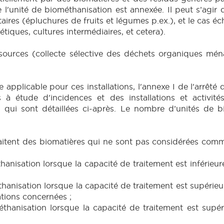
 l'unité de biométhanisation est annexée. Il peut s’agir d’
ires (épluchures de fruits et légumes p.ex.), et le cas éc
étiques, cultures intermédiaires, et cetera).
 sources (collecte sélective des déchets organiques ménag
e applicable pour ces installations, l'annexe I de l'arrê
s à étude d'incidences et des installations et activité
), qui sont détaillées ci-après. Le nombre d’unités de
 traitent des biomatières qui ne sont pas considérées com
hanisation lorsque la capacité de traitement est inférieur
thanisation lorsque la capacité de traitement est supérieu
lations concernées ;
éthanisation lorsque la capacité de traitement est supér