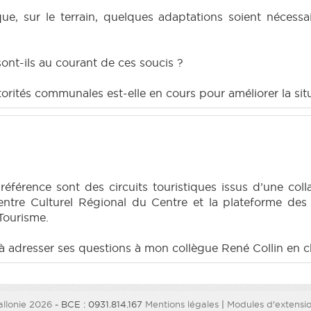
 que, sur le terrain, quelques adaptations soient nécess
sont-ils au courant de ces soucis ?
torités communales est-elle en cours pour améliorer la sit
it référence sont des circuits touristiques issus d’une c
ntre Culturel Régional du Centre et la plateforme des
Tourisme.
 à adresser ses questions à mon collègue René Collin en 
llonie 2026
- BCE : 0931.814.167
Mentions légales
|
Modules d'extension