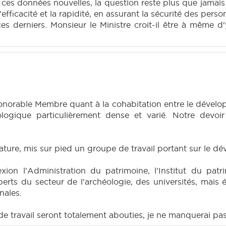
 ces données nouvelles, la question reste plus que jamai
efficacité et la rapidité, en assurant la sécurité des perso
es derniers. Monsieur le Ministre croit-il être à même 
honorable Membre quant à la cohabitation entre le dével
logique particulièrement dense et varié. Notre devoi
islature, mis sur pied un groupe de travail portant sur le 
exion l'Administration du patrimoine, l'Institut du pa
xperts du secteur de l'archéologie, des universités, ma
nales.
de travail seront totalement abouties, je ne manquerai pa