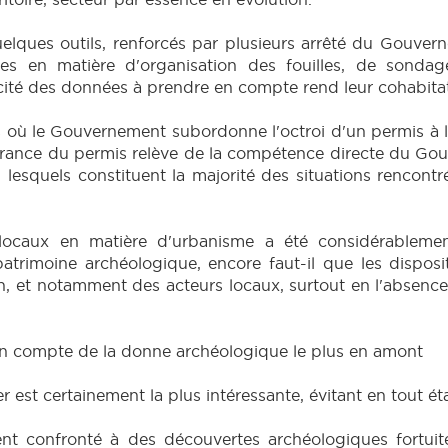
lques outils, renforcés par plusieurs arrêté du Gouver
s en matière d'organisation des fouilles, de sonda
licité des données à prendre en compte rend leur cohabita
s où le Gouvernement subordonne l'octroi d'un permis à la
ivrance du permis relève de la compétence directe du Gouv
 lesquels constituent la majorité des situations rencontr
locaux en matière d'urbanisme a été considérablemen
 patrimoine archéologique, encore faut-il que les disp
n, et notamment des acteurs locaux, surtout en l'absence 
 en compte de la donne archéologique le plus en amont
er est certainement la plus intéressante, évitant en tout é
nt confronté à des découvertes archéologiques fortuites