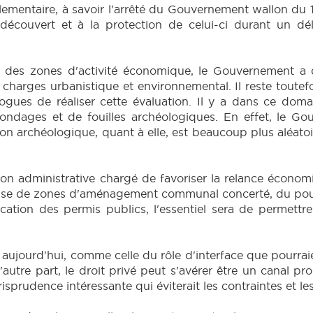
ntaire, à savoir l'arrêté du Gouvernement wallon du 17
découvert et à la protection de celui-ci durant un dél
des zones d'activité économique, le Gouvernement a dé
charges urbanistique et environnemental. Il reste toutef
ogues de réaliser cette évaluation. Il y a dans ce dom
sondages et de fouilles archéologiques. En effet, le G
n archéologique, quant à elle, est beaucoup plus aléatoire.
on administrative chargé de favoriser la relance écono
isse de zones d'aménagement communal concerté, du pou
ation des permis publics, l'essentiel sera de permettre
s aujourd'hui, comme celle du rôle d'interface que pourr
autre part, le droit privé peut s'avérer être un canal 
risprudence intéressante qui éviterait les contraintes et le