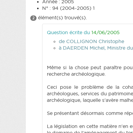
Année : 2005
N° : 94 (2004-2005) 1
élément(s) trouvé(s).
2
Question écrite du
14/06/2005
de COLLIGNON Christophe
à DAERDEN Michel, Ministre du 
Même si la chose peut paraître pour
recherche archéologique.
Ceci pose le problème de la cohabi
archéologues, services du patrimoine
archéologique, laquelle s'avère malh
Se présentant désormais comme répon
La législation en cette matière n'en e
le domaine de l'aménagement du terri