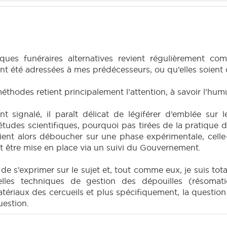
iques funéraires alternatives revient régulièrement 
ent été adressées à mes prédécesseurs, ou qu’elles soient 
thodes retient principalement l’attention, à savoir l’hum
signalé, il paraît délicat de légiférer d’emblée sur l
tudes scientifiques, pourquoi pas tirées de la pratique d
aient alors déboucher sur une phase expérimentale, cell
it être mise en place via un suivi du Gouvernement.
de s’exprimer sur le sujet et, tout comme eux, je suis to
elles techniques de gestion des dépouilles (résoma
riaux des cercueils et plus spécifiquement, la question 
uestion.