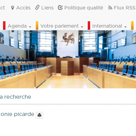
ct
Accès
Liens
Politique qualité
Flux RSS
Agenda
Votre parlement
International
la recherche
lonie picarde