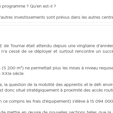
u programme ? Qu’en est-il ?
i d’autres investissements sont prévus dans les autres cent
 Tournai était attendu depuis une vingtaine d’années. E
 n’a cessé de se déployer et surtout rencontre un succ
 (5 200 m²) ne permettait plus les mises à niveau requis
u XXIe siècle.
, la question de la mobilité des apprentis et le défi env
est donc situé stratégiquement à proximité des accès routi
en ce compris les frais d’équipement) s’élève à 15 094 000
e mettre en œuvre de nouvelles sections telles que la do