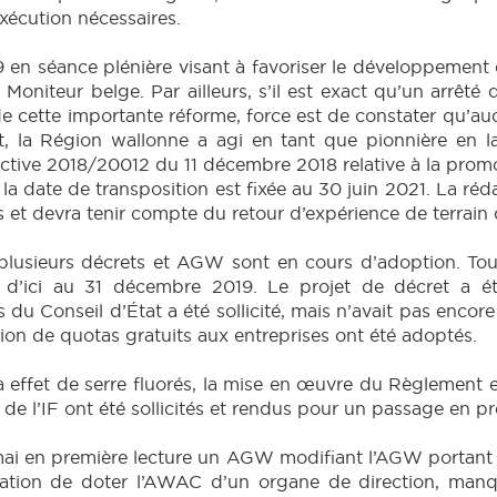
exécution nécessaires.
19 en séance plénière visant à favoriser le développemen
 Moniteur belge. Par ailleurs, s’il est exact qu’un arrêté
e cette importante réforme, force est de constater qu’au
, la Région wallonne a agi en tant que pionnière en la
rective 2018/20012 du 11 décembre 2018 relative à la promot
a date de transposition est fixée au 30 juin 2021. La réda
 et devra tenir compte du retour d’expérience de terrain 
plusieurs décrets et AGW sont en cours d’adoption. Tout
 d’ici au 31 décembre 2019. Le projet de décret a é
 du Conseil d’État a été sollicité, mais n’avait pas enco
ation de quotas gratuits aux entreprises ont été adoptés.
à effet de serre fluorés, la mise en œuvre du Règlement
 de l’IF ont été sollicités et rendus pour un passage en pr
i en première lecture un AGW modifiant l’AGW portant o
tion de doter l’AWAC d’un organe de direction, manqu