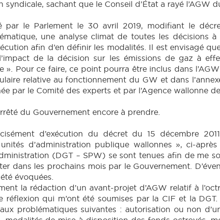
 syndicale, sachant que le Conseil d’État a rayé l’AGW du
 par le Parlement le 30 avril 2019, modifiant le décr
matique, une analyse climat de toutes les décisions à d
ution afin d’en définir les modalités. Il est envisagé q
’impact de la décision sur les émissions de gaz à effe
 ». Pour ce faire, ce point pourra être inclus dans l’A
culaire relative au fonctionnement du GW et dans l’ann
e par le Comité des experts et par l’Agence wallonne de l
 arrêté du Gouvernement encore à prendre.
cisément d’exécution du décret du 15 décembre 2011
unités d’administration publique wallonnes », ci-après
l’administration (DGT – SPW) se sont tenues afin de me 
ter dans les prochains mois par le Gouvernement. D’éven
 été évoquées.
ent la rédaction d’un avant-projet d’AGW relatif à l’octr
 de réflexion qui m’ont été soumises par la CIF et la DGT
x problématiques suivantes : autorisation ou non d’une
, modalités de mise à disposition des fonds octroyés, me