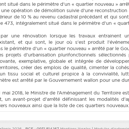
ement situé dans le périmètre d'un « quartier nouveau » ar
ne opération de démolition suivie d'une reconstruction à 
périeur de 10 % au revenu cadastral précédant et qui sont
ticle 473, intégralement situé dans le périmètre d'un « qu
par une rénovation lorsque les travaux entrainent 
tant, et qui sont, le jour où s'est produit l'événeme
ans le périmètre d'un « quartier nouveau » arrêté par le G
 projets d'urbanisation plurifonctionnels sélectionnés
ovante, exemplative, globale et intégrée de développe
 territoires, créer des emplois de qualité, cimenter la cohé
 un tissu social et culturel propice à la convivialité, l
mètre est arrêté par le Gouvernement wallon pour une dur
mai 2018, le Ministre de l’Aménagement du Territoire est
, un avant-projet d’arrêté définissant les modalités d’
rs nouveaux ainsi que la liste de ces quartiers nouveaux.
llonie 2026
- BCE : 0931.814.167
Mentions légales
|
Modules d'extension