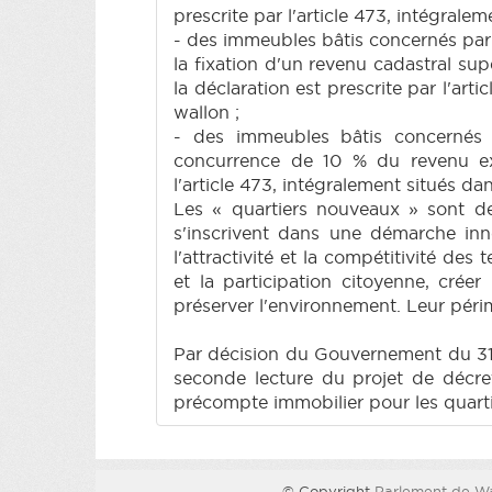
prescrite par l'article 473, intégral
- des immeubles bâtis concernés par u
la fixation d'un revenu cadastral su
la déclaration est prescrite par l'ar
wallon ;
- des immeubles bâtis concernés 
concurrence de 10 % du revenu exis
l'article 473, intégralement situés d
Les « quartiers nouveaux » sont des
s'inscrivent dans une démarche inn
l'attractivité et la compétitivité des
et la participation citoyenne, créer
préserver l'environnement. Leur péri
Par décision du Gouvernement du 31 
seconde lecture du projet de décret
précompte immobilier pour les quartie
© Copyright
Parlement de Wa