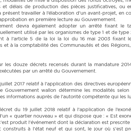
s et délais de production des pièces justificatives, ou 
résent travailler à l’élaboration d’un avant-projet, en c
r approbation en première lecture au Gouvernement.
ement devra également adopter un arrêté fixant le t
lement utilisé par les organismes de type 1 et de type 2,
à l’article 5 de la loi la loi du 16 mai 2003 fixant l
 et à la comptabilité des Communautés et des Régions, a
 sur les douze décrets recensés durant la mandature 20
 exécutées par un arrêté du Gouvernement.
12 juillet 2017 relatif à l’application des directives europ
Le Gouvernement wallon détermine les modalités selon l
es informations auprès de l'autorité compétente qui les 
u décret du 19 juillet 2018 relatif à l’application de l’e
d’un « quartier nouveau » et qui dispose que : « Est ex
'est produit l'événement dont la déclaration est prescrite p
onstruits à l'état neuf et qui sont, le jour où s'est p