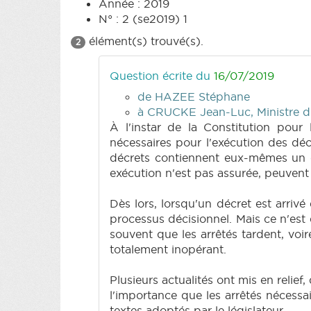
Année : 2019
N° : 2 (se2019) 1
élément(s) trouvé(s).
2
Question écrite du
16/07/2019
de HAZEE Stéphane
à CRUCKE Jean-Luc, Ministre du
À l'instar de la Constitution pour 
nécessaires pour l'exécution des dé
décrets contiennent eux-mêmes un ce
exécution n'est pas assurée, peuvent m
Dès lors, lorsqu'un décret est arriv
processus décisionnel. Mais ce n'est q
souvent que les arrêtés tardent, voi
totalement inopérant.
Plusieurs actualités ont mis en relief,
l'importance que les arrêtés nécessa
textes adoptés par le législateur.