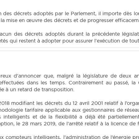
n des décrets adoptés par le Parlement, il importe dès lo
r la mise en œuvre des décrets et de progresser efficaceme
hacun des décrets adoptés durant la précédente législa
êtés qui restent à adopter pour assurer l'exécution de tout
ureux d'annoncer que, malgré la législature de deux an
 effectuées dans les temps. Contrairement au passé, la 
ée à un retard de transposition.
2018 modifiant les décrets du 12 avril 2001 relatif à l’orga
thodologie tarifaire applicable aux gestionnaires de réseau
elligents et de la flexibilité a déjà été partiellement 
option, le 28 mars 2019, de l’arrêté relatif à la licence de 
aux compteurs intelligents, l’administration de l’énergie