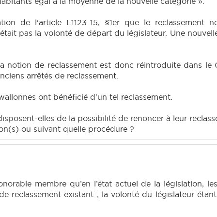
bitants égal à la moyenne de la nouvelle catégorie ».
ation de l'article L1123-15, §1er que le reclassement 
était pas la volonté de départ du législateur. Une nouvelle 
la notion de reclassement est donc réintroduite dans le
anciens arrêtés de reclassement.
llonnes ont bénéficié d'un tel reclassement.
disposent-elles de la possibilité de renoncer à leur reclas
tion(s) ou suivant quelle procédure ?
honorable membre qu’en l’état actuel de la législation,
é de reclassement existant ; la volonté du législateur étan