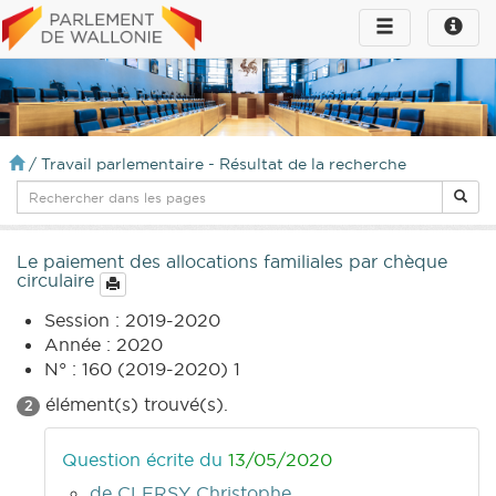
Toggle
Toggle
navigation
naviga
infos
/
Travail parlementaire - Résultat de la recherche
Le paiement des allocations familiales par chèque
circulaire
Session : 2019-2020
Année : 2020
N° : 160 (2019-2020) 1
élément(s) trouvé(s).
2
Question écrite du
13/05/2020
de CLERSY Christophe