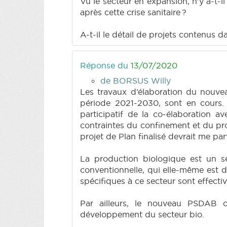
Vu le secteur en expansion, n'y a-t-i
après cette crise sanitaire ?
A-t-il le détail de projets contenus 
Réponse du
13/07/2020
de BORSUS Willy
Les travaux d’élaboration du nouve
période 2021-2030, sont en cours. 
participatif de la co-élaboration a
contraintes du confinement et du pr
projet de Plan finalisé devrait me p
La production biologique est un se
conventionnelle, qui elle-même est d
spécifiques à ce secteur sont effecti
Par ailleurs, le nouveau PSDAB co
développement du secteur bio.