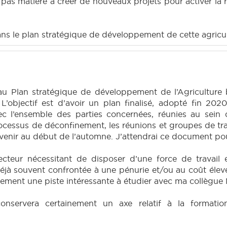
l pas matière à créer de nouveaux projets pour activer la 
dans le plan stratégique de développement de cette agricult
au Plan stratégique de développement de l’Agriculture
L’objectif est d’avoir un plan finalisé, adopté fin 2
vec l’ensemble des parties concernées, réunies au sein
ocessus de déconfinement, les réunions et groupes de tra
arvenir au début de l’automne. J’attendrai ce document po
cteur nécessitant de disposer d’une force de travail 
éjà souvent confrontée à une pénurie et/ou au coût élev
vement une piste intéressante à étudier avec ma collègue M
nservera certainement un axe relatif à la formation