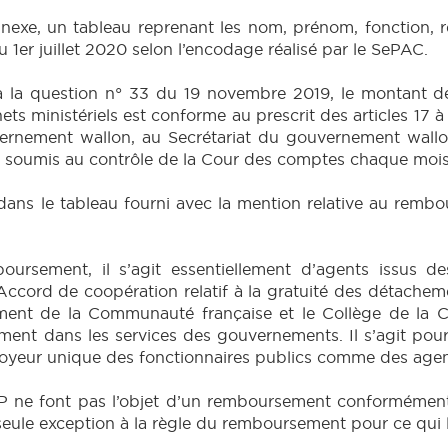
exe, un tableau reprenant les nom, prénom, fonction, res
1er juillet 2020 selon l’encodage réalisé par le SePAC.
la question n° 33 du 19 novembre 2019, le montant des
ets ministériels est conforme au prescrit des articles 17
rnement wallon, au Secrétariat du gouvernement wallon 
 soumis au contrôle de la Cour des comptes chaque mois
dans le tableau fourni avec la mention relative au remb
rsement, il s’agit essentiellement d’agents issus des
cord de coopération relatif à la gratuité des détachemen
ent de la Communauté française et le Collège de la 
ent dans les services des gouvernements. Il s’agit pou
eur unique des fonctionnaires publics comme des agents
P ne font pas l’objet d’un remboursement conformément
 seule exception à la règle du remboursement pour ce qui 