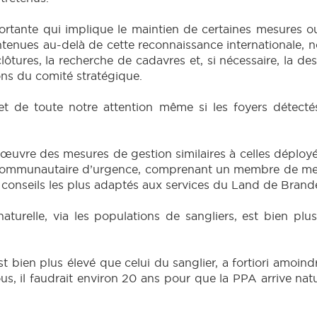
portante qui implique le maintien de certaines mesures o
ntenues au-delà de cette reconnaissance internationale, 
ôtures, la recherche de cadavres et, si nécessaire, la des
ns du comité stratégique.
jet de toute notre attention même si les foyers détectés
 œuvre des mesures de gestion similaires à celles déploy
 communautaire d’urgence, comprenant un membre de mes 
 conseils les plus adaptés aux services du Land de Bran
turelle, via les populations de sangliers, est bien plus
t bien plus élevé que celui du sanglier, a fortiori amoindr
s, il faudrait environ 20 ans pour que la PPA arrive na