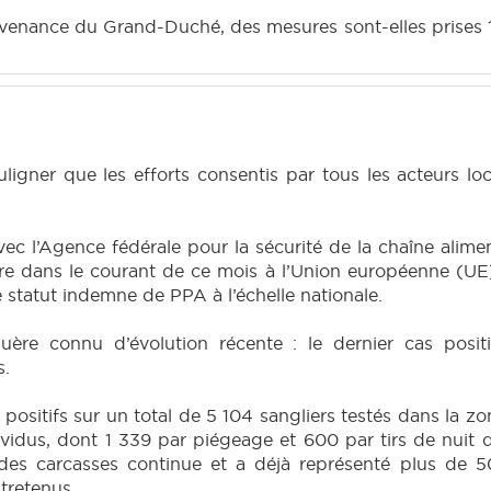
ovenance du Grand-Duché, des mesures sont-elles prises ?
uligner que les efforts consentis par tous les acteurs lo
avec l’Agence fédérale pour la sécurité de la chaîne alim
tre dans le courant de ce mois à l’Union européenne (UE
 statut indemne de PPA à l’échelle nationale.
guère connu d’évolution récente : le dernier cas pos
s.
s positifs sur un total de 5 104 sangliers testés dans la 
ividus, dont 1 339 par piégeage et 600 par tirs de nuit 
des carcasses continue et a déjà représenté plus de 
ntretenus.