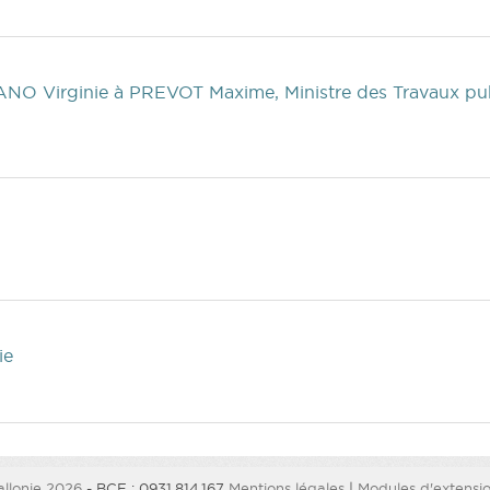
NO Virginie
à PREVOT Maxime, Ministre des Travaux publi
ie
llonie 2026
- BCE : 0931.814.167
Mentions légales
|
Modules d'extension