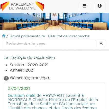
Toggle
Toggle
navigation
naviga
infos
/
Travail parlementaire - Résultat de la recherche
La stratégie de vaccination
Session : 2020-2021
Année : 2021
élément(s) trouvé(s).
3
27/04/2021
Question orale
de HEYVAERT Laurent
à
MORREALE Christie, Ministre de l'Emploi, de la
Formation, de la Santé, de l'Action sociale, de
l'Egalité des chances et des Droits des femmes