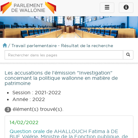
Toggle
Toggle
navigation
naviga
infos
/
Travail parlementaire - Résultat de la recherche
Les accusations de l'émission "Investigation"
concernant la politique wallonne en matière de
patrimoine
Session : 2021-2022
Année : 2022
élément(s) trouvé(s).
3
14/02/2022
Question orale
de AHALLOUCH Fatima
à DE
BUE Valérie, Ministre de la Fonction publique, de