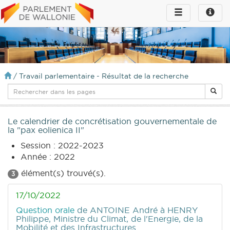
Toggle
Toggle
navigation
naviga
infos
/
Travail parlementaire - Résultat de la recherche
Le calendrier de concrétisation gouvernementale de
la "pax eolienica II"
Session : 2022-2023
Année : 2022
élément(s) trouvé(s).
3
17/10/2022
Question orale
de ANTOINE André
à HENRY
Philippe, Ministre du Climat, de l'Energie, de la
Mobilité et des Infrastructures