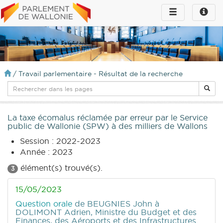
Toggle
Toggle
navigation
naviga
infos
/
Travail parlementaire - Résultat de la recherche
La taxe écomalus réclamée par erreur par le Service
public de Wallonie (SPW) à des milliers de Wallons
Session : 2022-2023
Année : 2023
élément(s) trouvé(s).
3
15/05/2023
Question orale
de BEUGNIES John
à
DOLIMONT Adrien, Ministre du Budget et des
Finances, des Aéroports et des Infrastructures