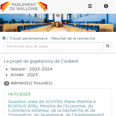
Toggle
Toggle
navigation
naviga
infos
/
Travail parlementaire - Résultat de la recherche
Le projet de gigafactory de Cockerill
Session : 2023-2024
Année : 2023
élément(s) trouvé(s).
3
14/11/2023
Question orale
de SCHYNS Marie-Martine
à
BORSUS Willy, Ministre de l'Economie, du
Commerce extérieur, de la Recherche et de
l'Innovation, du Numérique, de l'Aménagement