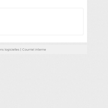
s logicielles
|
Courriel interne