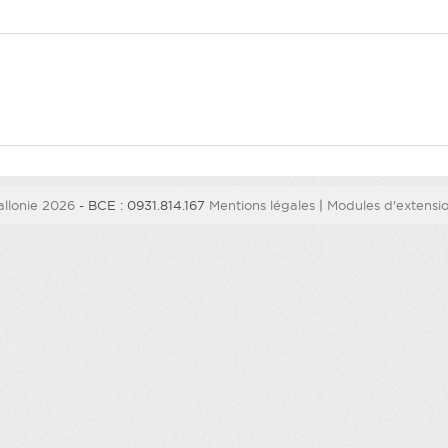
llonie 2026
- BCE : 0931.814.167
Mentions légales
|
Modules d'extension