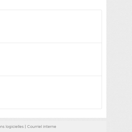
s logicielles
|
Courriel interne