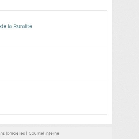
de la Ruralité
s logicielles
|
Courriel interne