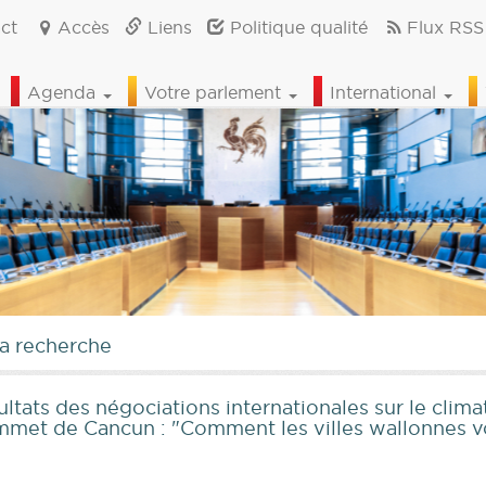
ct
Accès
Liens
Politique qualité
Flux RSS
Agenda
Votre parlement
International
la recherche
ltats des négociations internationales sur le cli
mmet de Cancun : "Comment les villes wallonnes vo