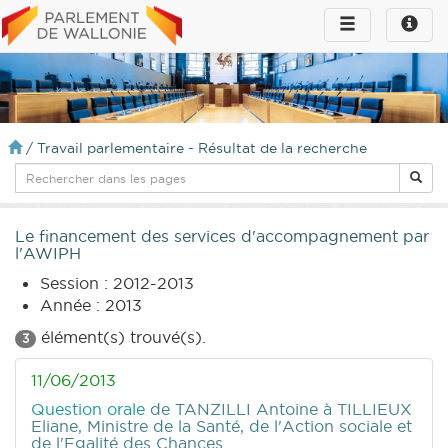
Toggle
Toggle
navigation
naviga
infos
/
Travail parlementaire - Résultat de la recherche
Le financement des services d'accompagnement par
l'AWIPH
Session : 2012-2013
Année : 2013
élément(s) trouvé(s).
3
11/06/2013
Question orale
de TANZILLI Antoine
à TILLIEUX
Eliane, Ministre de la Santé, de l'Action sociale et
de l'Egalité des Chances