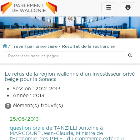
Toggle
Toggle
navigation
naviga
infos
/
Travail parlementaire - Résultat de la recherche
Le refus de la région wallonne d'un investisseur privé
belge pour la Sonaca
Session : 2012-2013
Année : 2013
élément(s) trouvé(s).
3
25/06/2013
question orale
de TANZILLI Antoine
à
MARCOURT Jean-Claude, Ministre de
l'Economie, des P.M.E., du Commerce extérieur