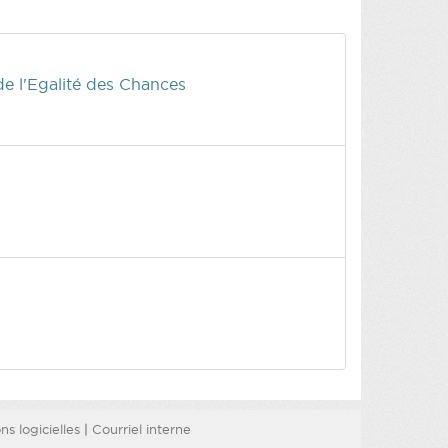
 de l'Egalité des Chances
s logicielles
|
Courriel interne