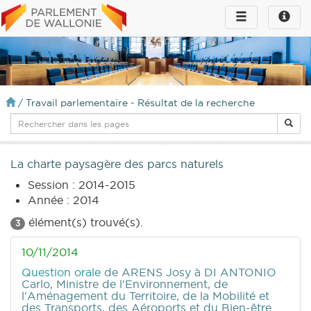
Toggle
Toggle
navigation
naviga
infos
/
Travail parlementaire - Résultat de la recherche
La charte paysagère des parcs naturels
Session : 2014-2015
Année : 2014
élément(s) trouvé(s).
3
10/11/2014
Question orale
de ARENS Josy
à DI ANTONIO
Carlo, Ministre de l'Environnement, de
l'Aménagement du Territoire, de la Mobilité et
des Transports, des Aéroports et du Bien-être