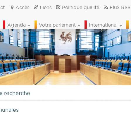
ct
Accès
Liens
Politique qualité
Flux RSS
Agenda
Votre parlement
International
la recherche
munales