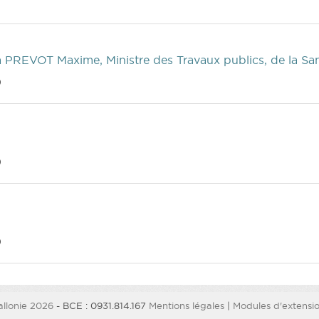
à PREVOT Maxime, Ministre des Travaux publics, de la Sant
)
)
)
llonie 2026
- BCE : 0931.814.167
Mentions légales
|
Modules d'extension