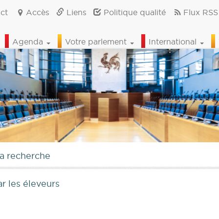
ct
Accès
Liens
Politique qualité
Flux RSS
Agenda
Votre parlement
International
la recherche
r les éleveurs