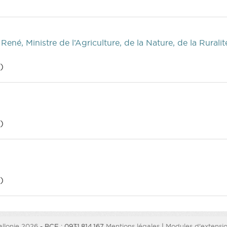
ené, Ministre de l’Agriculture, de la Nature, de la Rural
)
)
)
llonie 2026
- BCE : 0931.814.167
Mentions légales
|
Modules d'extension