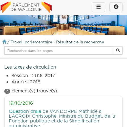
Toggle
Toggle
navigation
naviga
infos
/
Travail parlementaire - Résultat de la recherche
Les taxes de circulation
Session : 2016-2017
Année : 2016
élément(s) trouvé(s).
3
19/10/2016
Question orale
de VANDORPE Mathilde
à
LACROIX Christophe, Ministre du Budget, de la
Fonction publique et de la Simplification
administrative