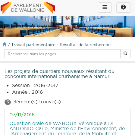
Toggle
Toggle
navigation
naviga
infos
/
Travail parlementaire - Résultat de la recherche
Les projets de quartiers nouveaux résultant du
concours international d’urbanisme à Namur
Session : 2016-2017
Année : 2016
élément(s) trouvé(s).
3
07/11/2016
Question orale
de WAROUX Véronique
à DI
ANTONIO Carlo, Ministre de l’Environnement, de
l’Aménagement du Territoire, de la Mobilité et