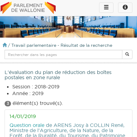
Toggle
Toggle
navigation
naviga
infos
/
Travail parlementaire - Résultat de la recherche
L'évaluation du plan de réduction des boîtes
postales en zone rurale
Session : 2018-2019
Année : 2019
élément(s) trouvé(s).
3
14/01/2019
Question orale
de ARENS Josy
à COLLIN René,
Ministre de l'Agriculture, de la Nature, de la
Forêt, de la Ruralité, du Tourisme, du Patrimoine