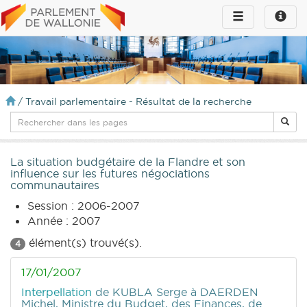
Toggle
Toggle
navigation
naviga
infos
/
Travail parlementaire - Résultat de la recherche
La situation budgétaire de la Flandre et son
influence sur les futures négociations
communautaires
Session : 2006-2007
Année : 2007
élément(s) trouvé(s).
4
17/01/2007
Interpellation
de KUBLA Serge
à DAERDEN
Michel, Ministre du Budget, des Finances, de